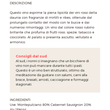
DESCRIZIONE
Questo vino esprime la piena tipicità dei vini rossi della
daunia con fragranze di mirtilli e ribes, ottenute dal
prolungato contatto del mosto con le bucce e dai
numerosi rimontaggi. Un vino dal colore rosso rubino
brillante che profuma di frutti rossi, spezie, tabacco e
cioccolato. Al palato si presenta asciutto, vellutato e
armonico.
Consigli dal sud
Al sud, i nonni ci insegnano che un bicchiere di
vino non può mancare durante tutti i pasti.
Questo è un vino ben strutturato, ottimo da
meditazione da gustare con salumi, carni alla
brace, brasati, arrosti, cacciagione e formaggi
stagionati.
INGREDIENTI
Uve: Montepulciano 80% Cabernet Sauvignon 20%
Alc.13%Vol.