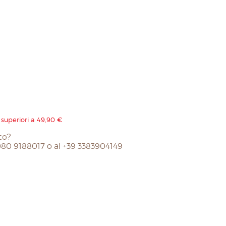
 superiori a 49,90 €
to?
 080 9188017 o al +39 3383904149