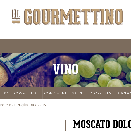
VINO
ERVE E CONFETTURE
CONDIMENTI E SPEZIE
IN OFFERTA
PRODOT
le IGT Puglia BIO 2013
MOSCATO DOLC