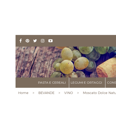
PASTA E CEREALI
LEGUMI E ORTAGGI
CONS
Home
>
BEVANDE
>
VINO
> Moscato Dolce Natura