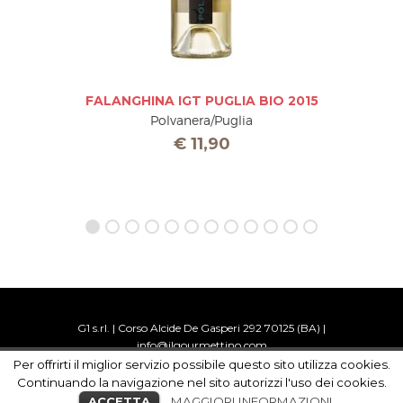
FALANGHINA IGT PUGLIA BIO 2015
Polvanera/Puglia
€
11,90
G1 s.rl. | Corso Alcide De Gasperi 292 70125 (BA) |
info@ilgourmettino.com
Privacy
|
Condizioni di vendita
|
FAQ
Per offrirti il miglior servizio possibile questo sito utilizza cookies.
copyright 2016 G1 srl © | P.IVA 07815900720 | TEL +39
Continuando la navigazione nel sito autorizzi l'uso dei cookies.
0809188017
ACCETTA
MAGGIORI INFORMAZIONI