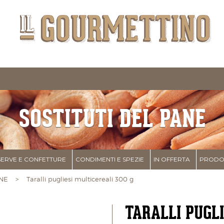
SOSTITUTI DEL PANE
ERVE E CONFETTURE
CONDIMENTI E SPEZIE
IN OFFERTA
PRODOT
NE
> Taralli pugliesi multicereali 300 g
TARALLI PUGLI