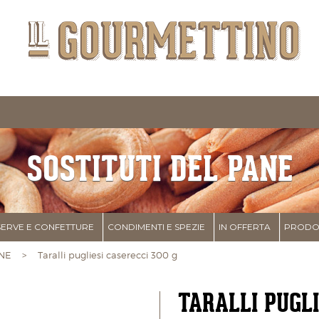
SOSTITUTI DEL PANE
ERVE E CONFETTURE
CONDIMENTI E SPEZIE
IN OFFERTA
PRODOT
NE
> Taralli pugliesi caserecci 300 g
TARALLI PUGLI