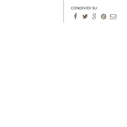
CONDIVIDI SU
I 100% PUGLIESI 200 G
TARALLINI AL FARRO BIO 200 G
osità dei trulli/Puglia
Golosità dei trulli/Puglia