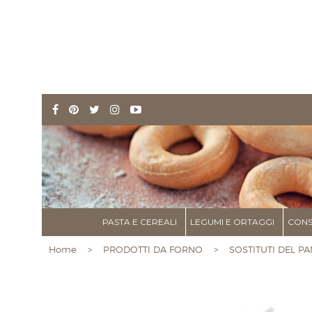
PASTA E CEREALI
LEGUMI E ORTAGGI
CONS
Home
>
PRODOTTI DA FORNO
>
SOSTITUTI DEL PA