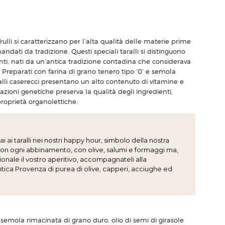
 Trulli si caratterizzano per l’alta qualità delle materie prime
andati da tradizione. Questi speciali taralli si distinguono
enti, nati da un’antica tradizione contadina che considerava
e. Preparati con farina di grano tenero tipo ‘0’ e semola
ralli caserecci presentano un alto contenuto di vitamine e
zioni genetiche preserva la qualità degli ingredienti,
oprietà organolettiche.
 ai taralli nei nostri happy hour, simbolo della nostra
i con ogni abbinamento, con olive, salumi e formaggi ma,
onale il vostro aperitivo, accompagnateli alla
ntica Provenza di purea di olive, capperi, acciughe ed
, semola rimacinata di grano duro, olio di semi di girasole