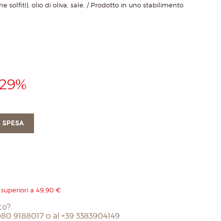
e solfiti), olio di oliva, sale. / Prodotto in uno stabilimento
 29%
 SPESA
 superiori a 49,90 €
to?
 080 9188017 o al +39 3383904149