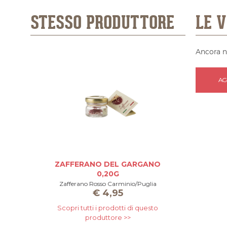
STESSO PRODUTTORE
LE V
Ancora n
AG
ZAFFERANO DEL GARGANO
ZAFFE
0,20G
Zafferano Rosso Carminio/Puglia
Zaffera
€
4,95
€
15
Scopri tutti i prodotti di questo
Scopri 
produttore >>