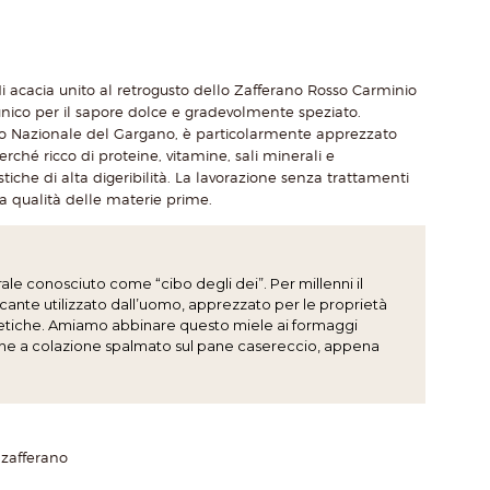
di acacia unito al retrogusto dello Zafferano Rosso Carminio
nico per il sapore dolce e gradevolmente speziato.
rco Nazionale del Gargano, è particolarmente apprezzato
rché ricco di proteine, vitamine, sali minerali e
tiche di alta digeribilità. La lavorazione senza trattamenti
lta qualità delle materie prime.
le conosciuto come “cibo degli dei”. Per millenni il
ficante utilizzato dall’uomo, apprezzato per le proprietà
rgetiche. Amiamo abbinare questo miele ai formaggi
che a colazione spalmato sul pane casereccio, appena
 zafferano