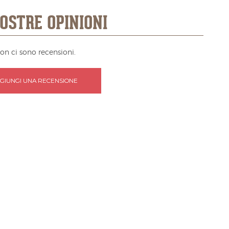
OSTRE OPINIONI
on ci sono recensioni.
GIUNGI UNA RECENSIONE
RANO DEL GARGANO
0,50 G
no Rosso Carminio/Puglia
,90
€
13,00
- 18%
tutti i prodotti di questo
produttore >>