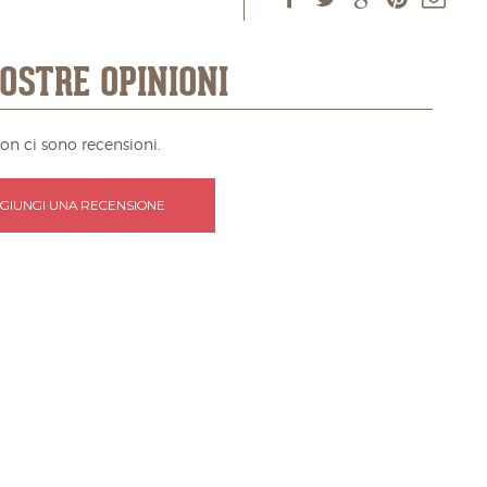
OSTRE OPINIONI
on ci sono recensioni.
GIUNGI UNA RECENSIONE
TI AL NERO DI SEPPIA
SPAGHETTI TRADIZIONALI 500
500 G
G
Centoni/Puglia
Centoni/Puglia
€
2,95
€
2,49
tutti i prodotti di questo
Scopri tutti i prodotti di questo