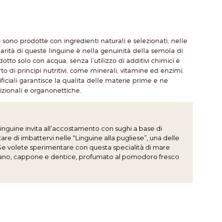
 sono prodotte con ingredienti naturali e selezionati, nelle
olarità di queste linguine è nella genuinità della semola di
tto solo con acqua, senza l’utilizzo di additivi chimici e
to di principi nutritivi, come minerali, vitamine ed enzimi.
ficiali garantisce la qualita delle materie prime e ne
rizionali e organonettiche.
linguine invita all’accostamento con sughi a base di
are di imbattervi nelle “Linguine alla pugliese”, una delle
. Se volete sperimentare con questa specialità di mare
fano, cappone e dentice, profumato al pomodoro fresco