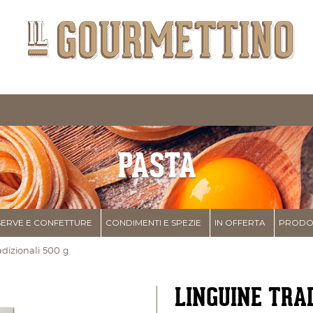
PASTA
ERVE E CONFETTURE
CONDIMENTI E SPEZIE
IN OFFERTA
PRODOT
izionali 500 g
LINGUINE TRAD