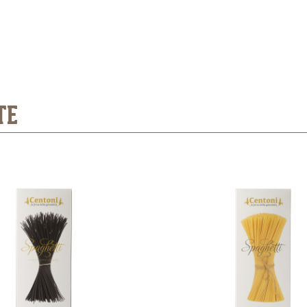
produttore >>
produttore >>
TE