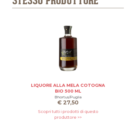
STESSO PRODUTTORE
LIQUORE ALLA MELA COTOGNA
L
BIO 500 ML
Bhortus/Puglia
€
27,50
Scopri tutti i prodotti di questo
produttore >>