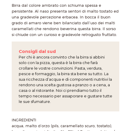
Birra dal colore ambrato con schiuma spessa e
persistente. Al naso presenta sentori di malto tostato ed
una gradevole percezione erbacea. In bocca il buon
grado di amaro viene ben bilanciato dall’uso dei malti
caramellati che rendono beverina questa birra. Il sorso
si chiude con un curioso e gradevole retrogusto fruttato.
Consigli dal sud
Per chi è ancora convinto che la birra si abbini
solo con la pizza, questa è la birra che farà
crollare le vostre convinzioni. Pasta, verdura,
pesce e formaggio, la birra sta bene su tutto. La
sua ricchezza d’acqua e di componenti nutritivi la
rendono una scelta gustosa a pranzo o a cena, a
casa o al ristorante. Noi ci prendiamo tutto il
tempo necessario per assaporare e gustare tutte
le sue sfumature.
INGREDIENTI
acqua, malto d’orzo (pils, caramellato scuro, tostato),